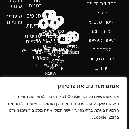
ברמות
לריקודים סלוניים
זמנים
שונות
ולטיניים
סניפים
שיעורים
פרטיים
לימוד מקצועי
חדשות
הקאנטרי
קאנטרי
ראשון
באווירה חמה,
כפר
קלאב
הקאנטרי
קיבוץ
מדיניות
לציון
המכביה
גלי
רעננה
מעברות
נעימה ומעצימה
פרטיות
השרון
שד'
פרץ
רח'
חדר
052-
052-
משעול
בן
ברנשטיין
למתחילים,
yuri.kaplan@gmail.com
WhatsApp
צור
הסדנא
אוכל,
2807205
8616501
גיל
גוריון
7,
קשר
מתקדמים, זוגות
15,
קיבוץ
1,
45,
רמת
רעננה
מעברות
כפר
ראשון
ויחידים.
גן
סבא
לציון
אנחנו מעריכים את פרטיותך
אנו משתמשים בקובצי Cookie (עוגיות) כדי לשפר את חוויית
הגלישה שלך, להציג פרסומות או תוכן מותאמים אישית, ולנתח את
התנועה באתר. בלחיצה על "אשר הכול" אתה מסכים לשימוש שלנו
בקובצי Cookie.